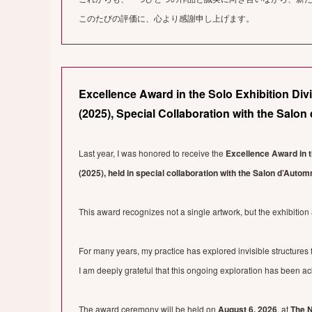
このたびの評価に、心より感謝申し上げます。
Excellence Award in the Solo Exhibition Div
(2025), Special Collaboration with the Salo
Last year, I was honored to receive the
Excellence Award in t
(2025), held in special collaboration with the Salon d’Autom
This award recognizes not a single artwork, but the exhibition
For many years, my practice has explored invisible structures
I am deeply grateful that this ongoing exploration has been 
The award ceremony will be held on
August 6, 2026
, at
The N