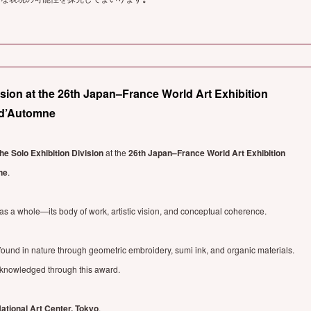
ision at the 26th Japan–France World Art Exhibition
n d’Automne
he Solo Exhibition Division
at the
26th Japan–France World Art Exhibition
ne
.
 as a whole—its body of work, artistic vision, and conceptual coherence.
 found in nature through geometric embroidery, sumi ink, and organic materials.
acknowledged through this award.
ational Art Center, Tokyo
.