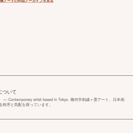
e｜幾何学刺繍＋墨アートの作品アーカイブを見る
 作家について
 Contemporary artist based in Tokyo. 幾何学刺繍＋墨アート、日本画
る秩序と気配を探っています。