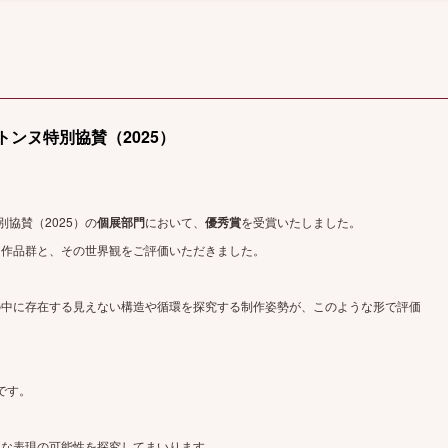
トンヌ特別協賛（2025）
協賛（2025）の
個展部門
において、
優秀賞
を受賞いたしました。
た作品群と、その世界観をご評価いただきました。
の中に存在する見えない構造や循環を探究する制作姿勢が、このような形で評価
です。
たな表現の可能性を探究してまいります
。