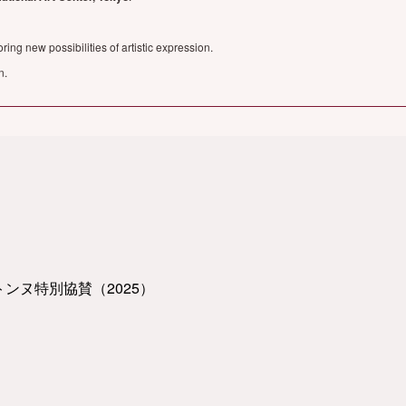
ring new possibilities of artistic expression.
n.
トンヌ特別協賛（2025）