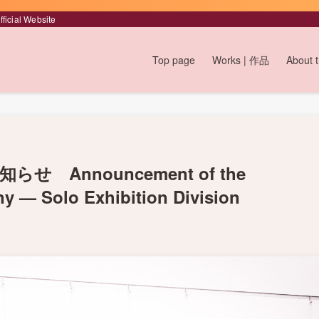
icial Website
Top page
Works | 作品
About
 Announcement of the
y — Solo Exhibition Division